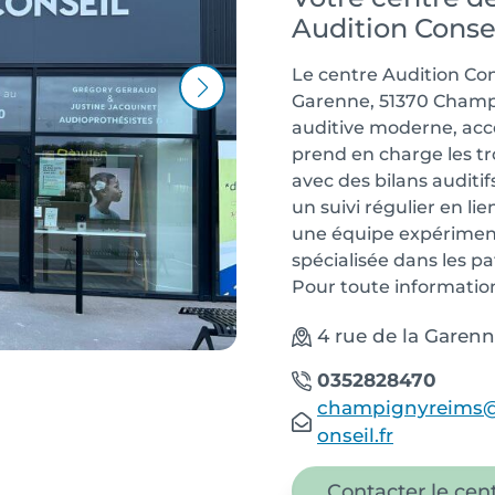
Audition Conse
Le centre Audition Con
Garenne, 51370 Champi
auditive moderne, acce
prend en charge les tr
avec des bilans auditif
un suivi régulier en l
une équipe expériment
spécialisée dans les p
Pour toute information
4 rue de la Garen
0352828470
champignyreims@
onseil.fr
Contacter le cen