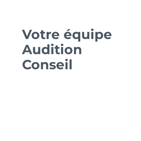
Votre équipe
Audition
Conseil
Mme Justine Jacquinet
Audioprothésiste D.E.
D.U. en audiophonologie de l’enfant
 auditive
D.U.prothèse implantable