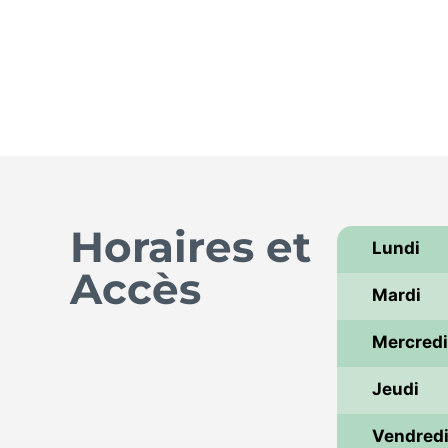
Horaires et
Lundi
Accès
Mardi
Mercred
Jeudi
Vendred