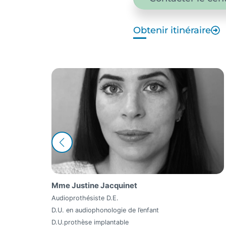
Obtenir itinéraire
Mme Pascale Dureux
Audioprothésiste D.E.