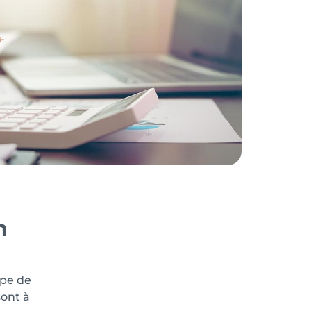
n
pe de
sont à