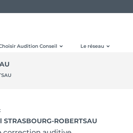
Choisir Audition Conseil
Le réseau
SAU
TSAU
t
eil STRASBOURG-ROBERTSAU
 correction auditive