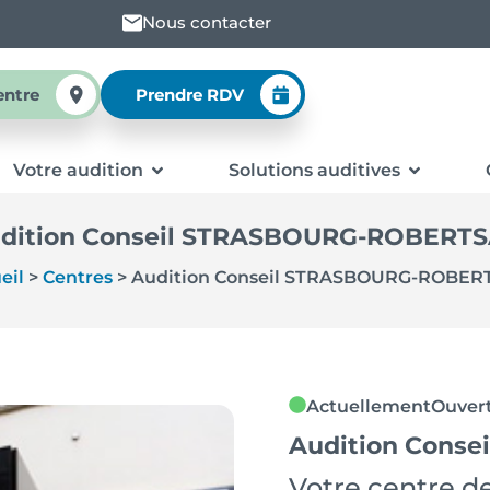
Nous contacter
entre
Prendre RDV
Votre audition
Solutions auditives
dition Conseil STRASBOURG-ROBERT
eil
>
Centres
>
Audition Conseil STRASBOURG-ROBER
Actuellement
Ouver
Audition Cons
Votre centre de