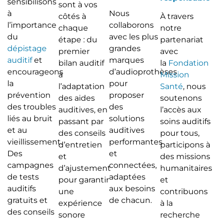
sensibilisons
sont à vos
à
Nous
côtés à
À travers
l’importance
collaborons
chaque
notre
du
avec les plus
étape : du
partenariat
dépistage
grandes
premier
avec
auditif
et
marques
bilan auditif
la
Fondation
encourageons
d’audioprothèses
à
Mission
la
pour
l’adaptation
Santé
, nous
prévention
proposer
des aides
soutenons
des troubles
des
auditives, en
l’accès aux
liés au bruit
solutions
passant par
soins auditifs
et au
auditives
des conseils
pour tous,
vieillissement.
performantes
d’entretien
participons à
Des
et
et
des missions
campagnes
connectées,
d’ajustement
humanitaires
de tests
adaptées
pour garantir
et
auditifs
aux besoins
une
contribuons
gratuits et
de chacun.
expérience
à la
des conseils
sonore
recherche