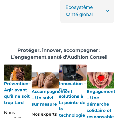
Ecosystème
santé global
Protéger, innover, accompagner :
L’engagement santé d’Audition Conseil
Prévention
–
Innovation –
Agir avant
Des
Accompagnement
Engagement
qu’il ne soit
solutions à
– Un suivi
– Une
trop tard
la pointe de
sur mesure
démarche
la
solidaire et
Nous
Nos experts
technologie
responsable