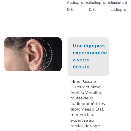
Audioprothésiste
Audioprothésiste
Assistante
D.E.
D.E.
audioproth
Une équipe
expérimentée
à votre
écoute
Mme Pascale
Dureux et Mme
Aurélia Verrollot,
toutes deux
audioprothésistes
diplômées d’État,
mettent leur
expertise au
service de votre