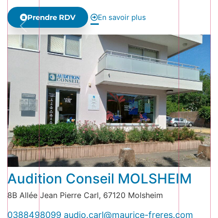
Prendre RDV
En savoir plus
Audition Conseil MOLSHEIM
8B Allée Jean Pierre Carl, 67120 Molsheim
0388498099
audio.carl@maurice-freres.com