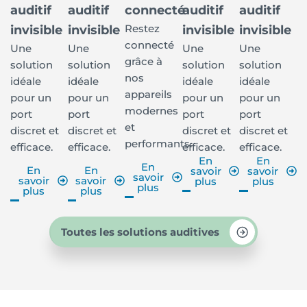
auditif
auditif
connecté
auditif
auditif
Restez
invisible
invisible
invisible
invisible
connecté
Une
Une
Une
Une
grâce à
solution
solution
solution
solution
nos
idéale
idéale
idéale
idéale
appareils
pour un
pour un
pour un
pour un
modernes
port
port
port
port
et
discret et
discret et
discret et
discret et
performants.
efficace.
efficace.
efficace.
efficace.
En
En
En
En
En
savoir
savoir
savoir
savoir
savoir
plus
plus
plus
plus
plus
Toutes les solutions auditives