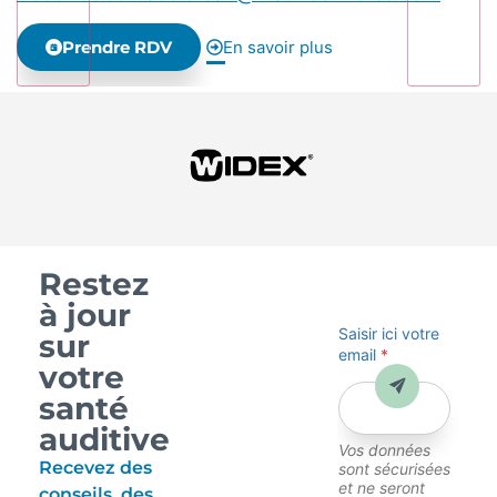
Prendre RDV
En savoir plus
Restez
à jour
Saisir ici votre
sur
email
*
votre
Envoyer
santé
auditive
Vos données
Recevez des
sont sécurisées
et ne seront
conseils, des