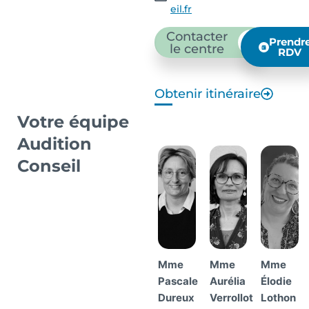
eil.fr
Contacter
Prendr
le centre
RDV
Obtenir itinéraire
Votre équipe
Audition
Conseil
Mme
Mme
Mme
Pascale
Aurélia
Élodie
Dureux
Verrollot
Lothon