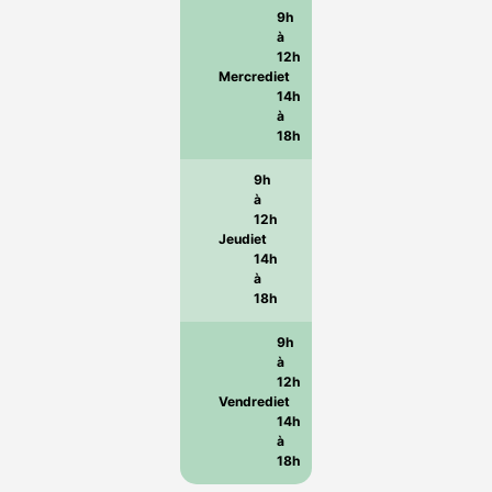
9h
à
12h
Mercredi
et
14h
à
18h
9h
à
12h
Jeudi
et
14h
à
18h
9h
à
12h
Vendredi
et
14h
à
18h