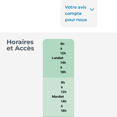
Votre avis
compte
pour nous
Horaires
9h
et Accès
à
12h
Lundi
et
14h
à
18h
9h
à
12h
Mardi
et
14h
à
18h