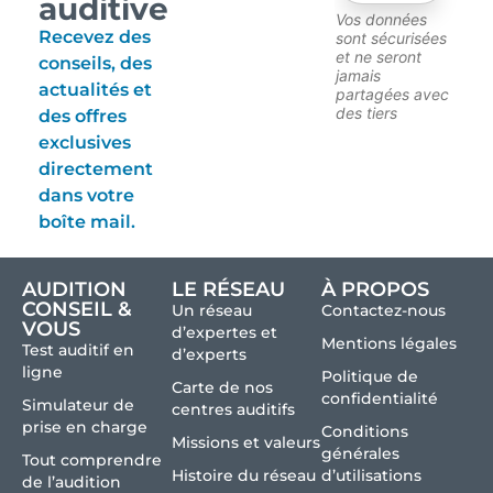
auditive
Vos données
Recevez des
sont sécurisées
et ne seront
conseils, des
jamais
actualités et
partagées avec
des tiers
des offres
exclusives
directement
dans votre
boîte mail.
AUDITION
LE RÉSEAU
À PROPOS
CONSEIL &
Un réseau
Contactez-nous
VOUS
d’expertes et
Mentions légales
Test auditif en
d’experts
ligne
Politique de
Carte de nos
confidentialité
Simulateur de
centres auditifs
prise en charge
Conditions
Missions et valeurs
générales
Tout comprendre
Histoire du réseau
d’utilisations
de l’audition