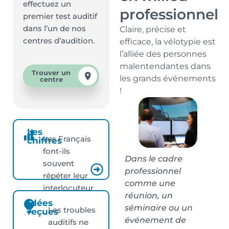
effectuez un
professionnel
premier test auditif
dans l’un de nos
Claire, précise et
centres d’audition.
efficace, la vélotypie est
l’alliée des personnes
malentendantes dans
Trouver un
les grands événements
centre
!
Les
Les Français
chiffres
font-ils
Dans le cadre
souvent
professionnel
répéter leur
comme une
interlocuteur
réunion, un
?
Idées
séminaire ou un
Les troubles
reçues
événement de
auditifs ne