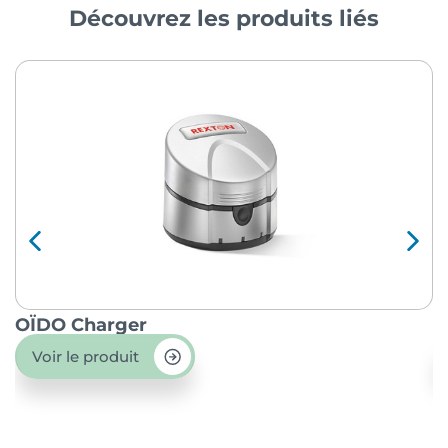
Découvrez les produits liés
OÏDO Charger
P
Voir le produit