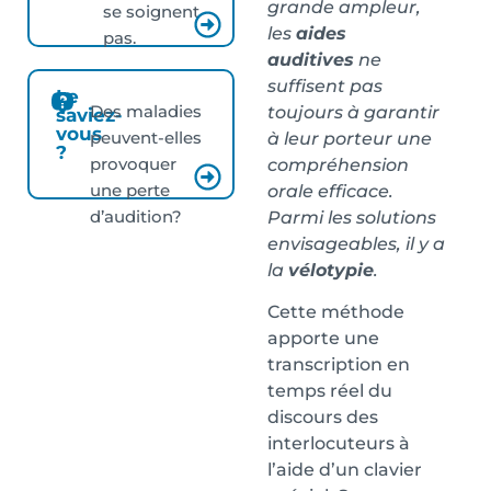
grande ampleur,
se soignent
les
aides
pas.
auditives
ne
suffisent pas
Le
Des maladies
toujours à garantir
saviez-
vous
peuvent-elles
à leur porteur une
?
provoquer
compréhension
une perte
orale efficace.
d’audition?
Parmi les solutions
envisageables, il y a
la
vélotypie
.
Cette méthode
apporte une
transcription en
temps réel du
discours des
interlocuteurs à
l’aide d’un clavier