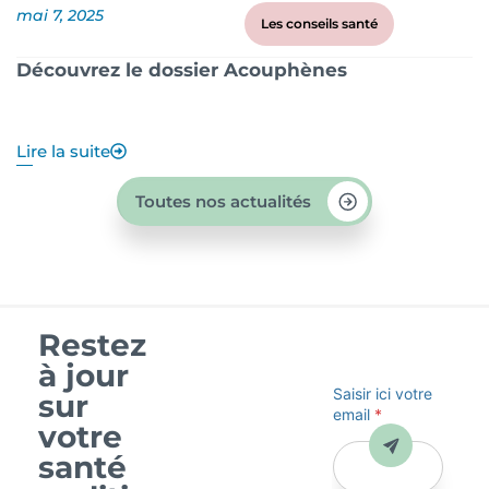
mai 7, 2025
ma
Les conseils santé
Découvrez le dossier Acouphènes
B
q
Lire la suite
Li
Toutes nos actualités
Restez
à jour
Saisir ici votre
sur
email
*
votre
Envoyer
santé