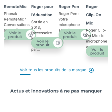
RemoteMic
Roger pour
Roger Pen
Roger
Phonak
Roger Pen :
l’éducation
Clip-On
RemoteMic :
votre
Sortie en
Mic
de
Conversations
microphone
2013,
sans effort
sans fil...
Roger Clip-
Voir le
Voir le
l’accessoire
dans...
On Mic : le
produit
produit
Roger
Voir le
microphone
développé
produit
à...
Voir le
par...
produit
Voir tous les produits de la marque
Actus et innovations à ne pas manquer