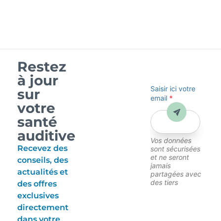
Restez
à jour
Saisir ici votre
sur
email
*
votre
Envoyer
santé
auditive
Vos données
Recevez des
sont sécurisées
et ne seront
conseils, des
jamais
actualités et
partagées avec
des tiers
des offres
exclusives
directement
dans votre