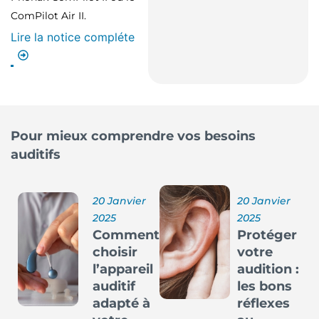
ComPilot Air II.
Lire la notice compléte
Pour mieux comprendre vos besoins
auditifs
20 Janvier
20 Janvier
2025
2025
Comment
Protéger
choisir
votre
l’appareil
audition :
auditif
les bons
adapté à
réflexes