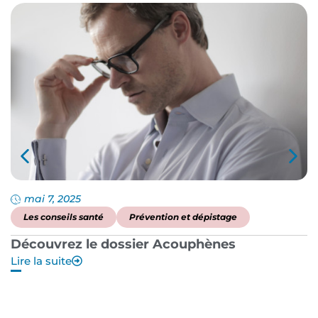
mai 7, 2025
Les conseils santé
Prévention et dépistage
Découvrez le dossier Acouphènes
B
Lire la suite
p
Li