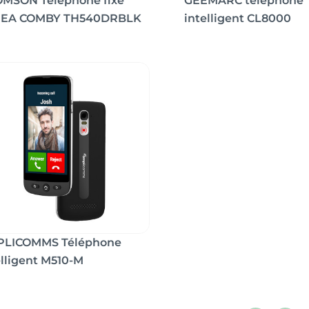
MSON Téléphone fixe
GEEMARC téléphone
REA COMBY TH540DRBLK
intelligent CL8000
LICOMMS Téléphone
elligent M510-M