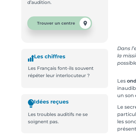
d’audition.
Trouver un centre
Dans l’
la miss
Les chiffres
possibl
Les Français font-ils souvent
répéter leur interlocuteur ?
Les
on
inaudibl
un son 
Idées reçues
Le secr
Les troubles auditifs ne se
particu
soignent pas.
les son
présents