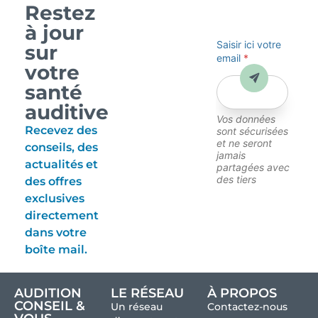
Restez
à jour
Saisir ici votre
sur
email
*
votre
Envoyer
santé
auditive
Vos données
Recevez des
sont sécurisées
et ne seront
conseils, des
jamais
actualités et
partagées avec
des tiers
des offres
exclusives
directement
dans votre
boîte mail.
AUDITION
LE RÉSEAU
À PROPOS
CONSEIL &
Un réseau
Contactez-nous