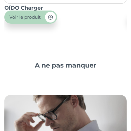
OÏDO Charger
P
Voir le produit
A ne pas manquer