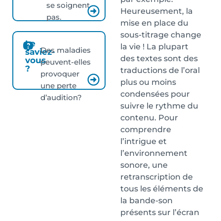
se soignent
Heureusement, la
pas.
mise en place du
sous-titrage change
Le
la vie ! La plupart
Des maladies
saviez-
des textes sont des
vous
peuvent-elles
?
traductions de l’oral
provoquer
plus ou moins
une perte
condensées pour
d’audition?
suivre le rythme du
contenu. Pour
comprendre
l’intrigue et
l’environnement
sonore, une
retranscription de
tous les éléments de
la bande-son
présents sur l’écran