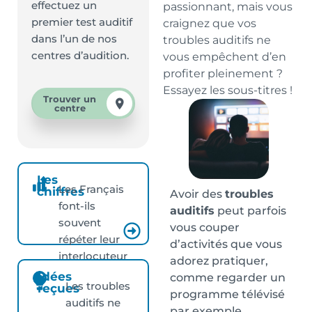
effectuez un
passionnant, mais vous
premier test auditif
craignez que vos
dans l’un de nos
troubles auditifs ne
centres d’audition.
vous empêchent d’en
profiter pleinement ?
Essayez les sous-titres !
Trouver un
centre
Les
Les Français
chiffres
Avoir des
troubles
font-ils
auditifs
peut parfois
souvent
vous couper
répéter leur
d’activités que vous
interlocuteur
adorez pratiquer,
?
Idées
comme regarder un
Les troubles
reçues
programme télévisé
auditifs ne
par exemple.