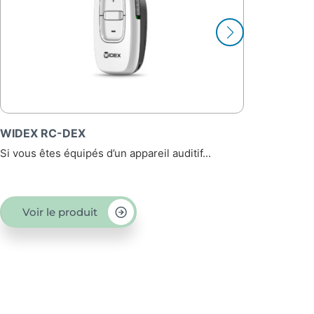
-DEX
WIDEX TV Play
équipés d’un appareil auditif...
Vous souhaitez pro
soirées...
 produit
Voir le produi