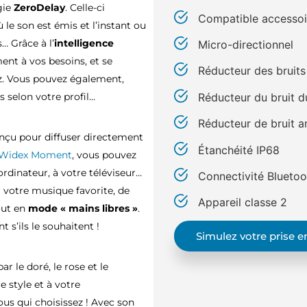
gie
ZeroDelay
. Celle-ci
Compatible accessoi
le son est émis et l’instant ou
… Grâce à l’
intelligence
Micro-directionnel
nt à vos besoins, et se
Réducteur des bruit
tez. Vous pouvez également,
Réducteur du bruit d
s selon votre profil…
Réducteur de bruit 
nçu pour diffuser directement
Étanchéité IP68
Widex Moment
, vous pouvez
rdinateur, à votre téléviseur…
Connectivité Bluetoo
 votre musique favorite, de
Appareil classe 2
out en
mode « mains libres »
.
s’ils le souhaitent !
Simulez votre prise 
r le doré, le rose et le
e style et à votre
us qui choisissez ! Avec son