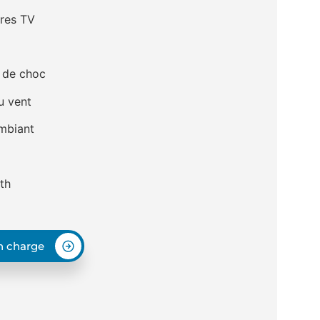
res TV
s de choc
u vent
ambiant
th
en charge