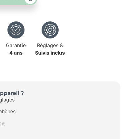
Garantie
Réglages &
4 ans
Suivis inclus
ppareil ?
glages
phènes
en