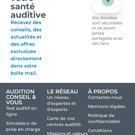
Envoyer
santé
auditive
Vos données
Recevez des
sont sécurisées
et ne seront
conseils, des
jamais
actualités et
partagées avec
des tiers
des offres
exclusives
directement
dans votre
boîte mail.
AUDITION
LE RÉSEAU
À PROPOS
CONSEIL &
Un réseau
Contactez-nous
VOUS
d’expertes et
Mentions légales
Test auditif en
d’experts
ligne
Politique de
Carte de nos
confidentialité
Simulateur de
centres auditifs
prise en charge
Conditions
Missions et valeurs