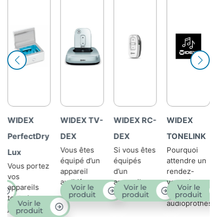
WIDEX TV-
WIDEX RC-
WIDEX
WIDEX
ry
DEX
DEX
TONELINK
Sound
Vous êtes
Si vous êtes
Pourquoi
Assist™
équipé d’un
équipés
attendre un
ez
Vous êtes
appareil
d’un
rendez-
porteurs
auditif
appareil
vous chez
Voir le
Voir le
Voir le
d’aides
Widex,...
auditif...
votre
produit
produit
produit
auditives, e
Voir le
audioprothésiste...
.
recherchez.
t
produit