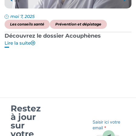
mai 7, 2025
Les conseils santé
Prévention et dépistage
Découvrez le dossier Acouphènes
B
Lire la suite
p
Li
Restez
à jour
Saisir ici votre
sur
email
*
votre