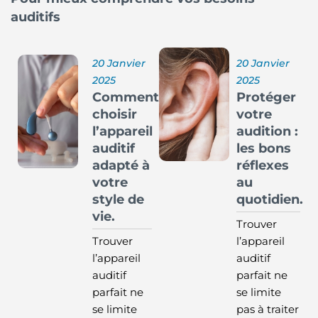
auditifs
20 Janvier
20 Janvier
2025
2025
Comment
Protéger
choisir
votre
l’appareil
audition :
auditif
les bons
adapté à
réflexes
votre
au
style de
quotidien.
vie.
Trouver
Trouver
l’appareil
l’appareil
auditif
auditif
parfait ne
parfait ne
se limite
se limite
pas à traiter