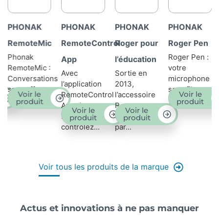
PHONAK
PHONAK
PHONAK
PHONAK
RemoteControl
Roger pour
Roger Pen
Roger
Roger Pen :
App
l’éducation
Clip-On
votre
Avec
Sortie en
Mic
ns
microphone
l’application
2013,
sans fil...
Roger Clip-
Voir le
RemoteControl
l’accessoire
On Mic : le
produit
App de
Roger
Voir le
Voir le
microphone
Phonak,
développé
produit
produit
à...
Voir le
contrôlez...
par...
produit
Voir tous les produits de la marque
Actus et innovations à ne pas manquer