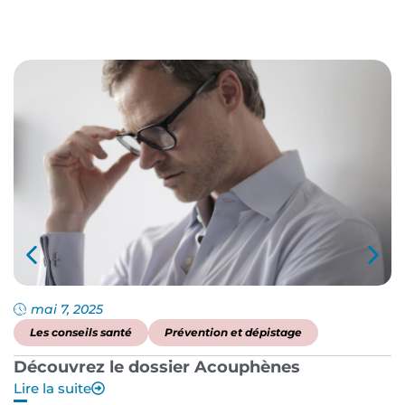
mai 7, 2025
Les conseils santé
Prévention et dépistage
Découvrez le dossier Acouphènes
B
Lire la suite
p