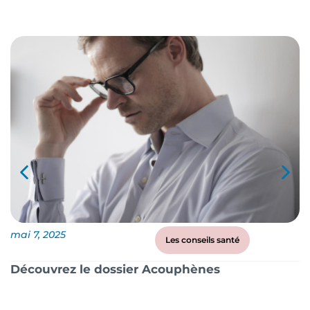
mai 7, 2025
ma
Les conseils santé
Découvrez le dossier Acouphènes
B
q