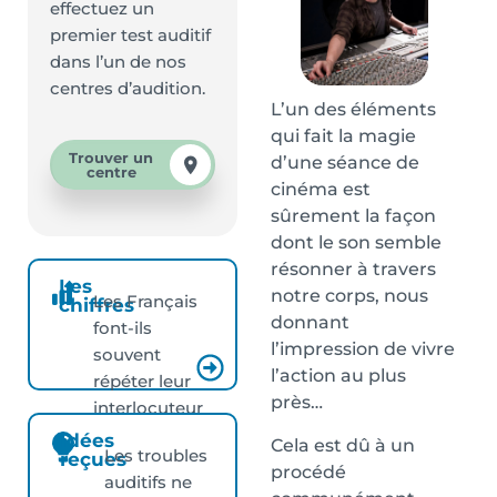
effectuez un
premier test auditif
dans l’un de nos
centres d’audition.
L’un des éléments
qui fait la magie
Trouver un
d’une séance de
centre
cinéma est
sûrement la façon
dont le son semble
résonner à travers
Les
notre corps, nous
Les Français
chiffres
donnant
font-ils
l’impression de vivre
souvent
l’action au plus
répéter leur
près…
interlocuteur
?
Idées
Cela est dû à un
Les troubles
reçues
procédé
auditifs ne