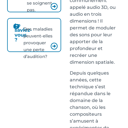
communément
se soignent
appelé audio 3D, ou
pas.
audio en trois
dimensions ! Il
Le
permet de moduler
Des maladies
saviez-
des sons pour leur
vous
peuvent-elles
?
apporter de la
provoquer
profondeur et
une perte
recréer une
d’audition?
dimension spatiale.
Depuis quelques
années, cette
technique s’est
répandue dans le
domaine de la
chanson, où les
compositeurs
s’amusent à
expérimenter de