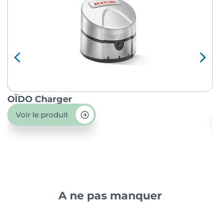
OÏDO Charger
P
Voir le produit
A ne pas manquer