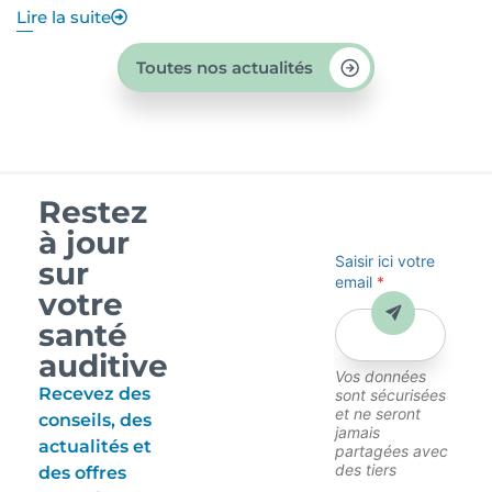
Lire la suite
Li
Toutes nos actualités
Restez
à jour
Saisir ici votre
sur
email
*
votre
Envoyer
santé
auditive
Vos données
Recevez des
sont sécurisées
et ne seront
conseils, des
jamais
actualités et
partagées avec
des tiers
des offres