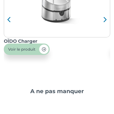
OÏDO Charger
P
Voir le produit
A ne pas manquer