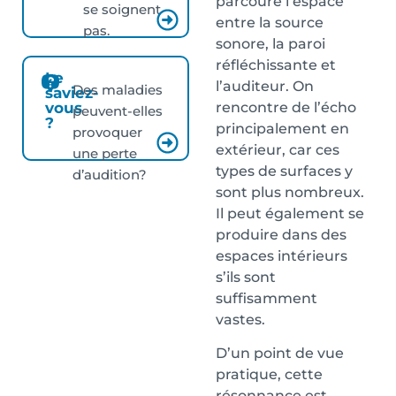
parcoure l’espace
se soignent
entre la source
pas.
sonore, la paroi
réfléchissante et
Le
l’auditeur. On
Des maladies
saviez-
rencontre de l’écho
vous
peuvent-elles
?
principalement en
provoquer
extérieur, car ces
une perte
types de surfaces y
d’audition?
sont plus nombreux.
Il peut également se
produire dans des
espaces intérieurs
s’ils sont
suffisamment
vastes.
D’un point de vue
pratique, cette
résonnance est