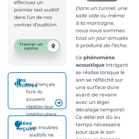
effectuez un
Dans un tunnel, une
premier test auditif
salle vide ou même
dans l’un de nos
à la montagne,
centres d’audition.
nous nous sommes
tous un jour amusés
Trouver un
à produire de l’écho.
centre
Ce
phénomène
acoustique
intrigant
se réalise lorsque le
son se réfléchit sur
Les
Les Français
chiffres
une surface dure
font-ils
avant de revenir
souvent
avec un léger
répéter leur
décalage temporel.
interlocuteur
Ce délai est dû au
?
Idées
temps nécessaire
Les troubles
reçues
pour que le son
auditifs ne