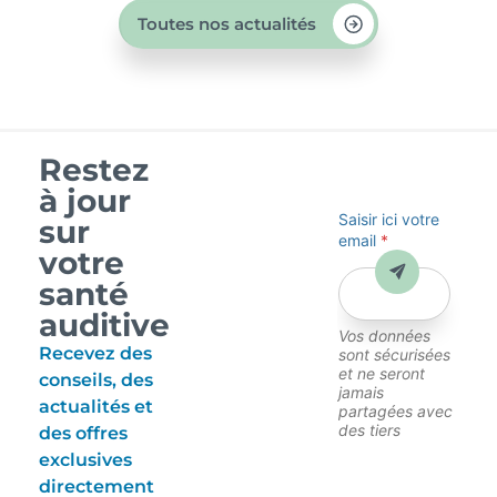
Toutes nos actualités
Restez
à jour
Saisir ici votre
sur
email
*
votre
Envoyer
santé
auditive
Vos données
Recevez des
sont sécurisées
et ne seront
conseils, des
jamais
actualités et
partagées avec
des tiers
des offres
exclusives
directement