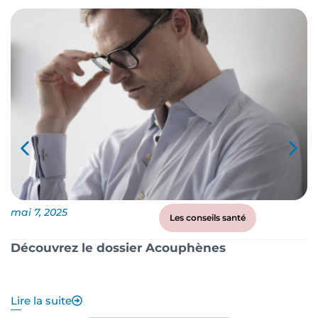
mai 7, 2025
ma
Les conseils santé
Découvrez le dossier Acouphènes
B
q
Lire la suite
Li