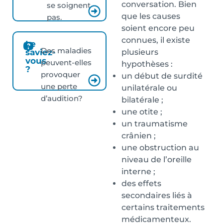
conversation. Bien
se soignent
que les causes
pas.
soient encore peu
connues, il existe
Le
Des maladies
plusieurs
saviez-
vous
peuvent-elles
hypothèses :
?
provoquer
un début de surdité
une perte
unilatérale ou
d’audition?
bilatérale ;
une otite ;
un traumatisme
crânien ;
une obstruction au
niveau de l’oreille
interne ;
des effets
secondaires liés à
certains traitements
médicamenteux.