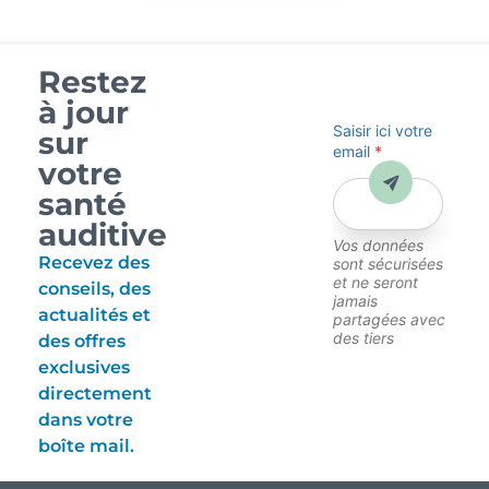
Restez
à jour
Saisir ici votre
sur
email
*
votre
Envoyer
santé
auditive
Vos données
Recevez des
sont sécurisées
et ne seront
conseils, des
jamais
actualités et
partagées avec
des tiers
des offres
exclusives
directement
dans votre
boîte mail.