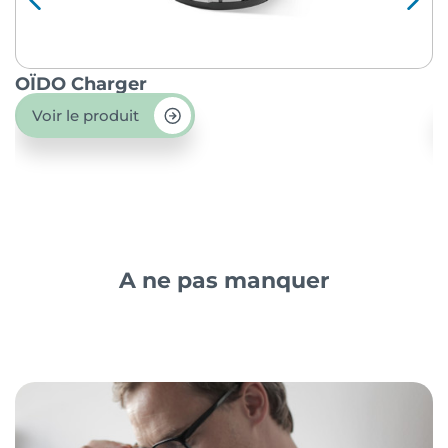
OÏDO Charger
P
Voir le produit
A ne pas manquer