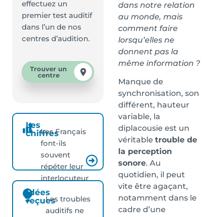
effectuez un
dans notre relation
premier test auditif
au monde, mais
dans l’un de nos
comment faire
centres d’audition.
lorsqu’elles ne
donnent pas la
même information ?
Trouver un
centre
Manque de
synchronisation, son
différent, hauteur
variable, la
Les
diplacousie est un
Les Français
chiffres
véritable
trouble de
font-ils
la perception
souvent
sonore
. Au
répéter leur
quotidien, il peut
interlocuteur
vite être agaçant,
?
Idées
notamment dans le
Les troubles
reçues
cadre d’une
auditifs ne