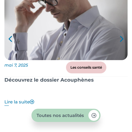
mai 7, 2025
ma
Les conseils santé
Découvrez le dossier Acouphènes
B
q
Lire la suite
Li
Toutes nos actualités