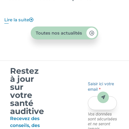
q
Lire la suite
Li
Toutes nos actualités
Restez
à jour
Saisir ici votre
sur
email
*
votre
Envoyer
santé
auditive
Vos données
Recevez des
sont sécurisées
et ne seront
conseils, des
jamais