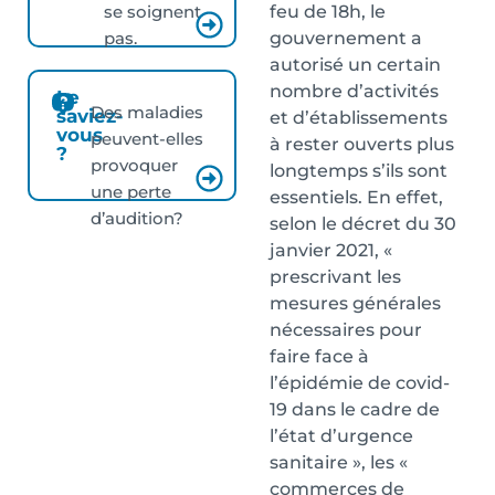
feu de 18h, le
se soignent
gouvernement a
pas.
autorisé un certain
nombre d’activités
Le
Des maladies
saviez-
et d’établissements
vous
peuvent-elles
à rester ouverts plus
?
provoquer
longtemps s’ils sont
une perte
essentiels. En effet,
d’audition?
selon le décret du 30
janvier 2021, «
prescrivant les
mesures générales
nécessaires pour
faire face à
l’épidémie de covid-
19 dans le cadre de
l’état d’urgence
sanitaire », les «
commerces de