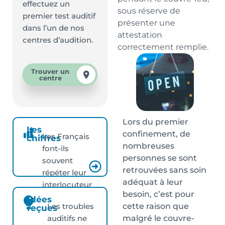
effectuez un
sous réserve de
premier test auditif
présenter une
dans l’un de nos
attestation
centres d’audition.
correctement remplie.
Trouver un
centre
Lors du premier
Les
confinement, de
Les Français
chiffres
nombreuses
font-ils
personnes se sont
souvent
retrouvées sans soin
répéter leur
adéquat à leur
interlocuteur
besoin, c’est pour
?
Idées
cette raison que
Les troubles
reçues
malgré le couvre-
auditifs ne