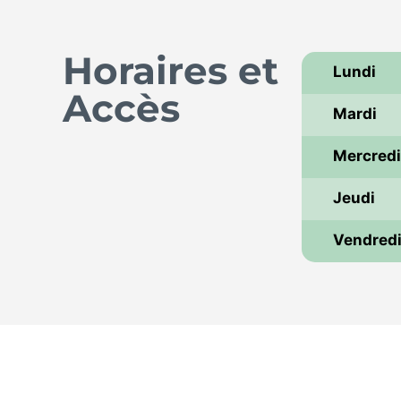
Horaires et
Lundi
Accès
Mardi
Mercred
Jeudi
Vendred