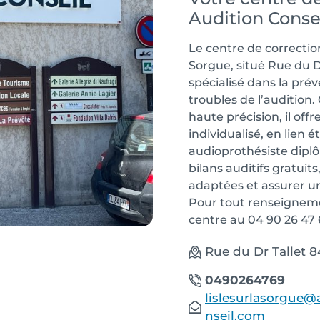
Audition Conse
Le centre de correction
Sorgue, situé Rue du Dr
spécialisé dans la prév
troubles de l’audition
haute précision, il o
individualisé, en lien 
audioprothésiste diplô
bilans auditifs gratuits
adaptées et assurer un
Pour tout renseigneme
centre au 04 90 26 47 
Rue du Dr Tallet 8
0490264769
lislesurlasorgue@
nseil.com