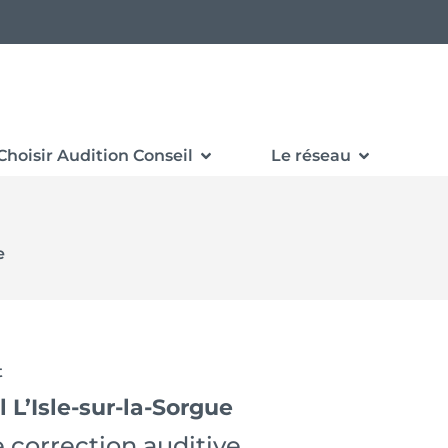
Choisir Audition Conseil
Le réseau
e
t
 L’Isle-sur-la-Sorgue
 correction auditive