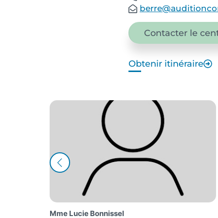
berre@auditioncon
Contacter le cen
Obtenir itinéraire
M. Tanguy Lelièvre