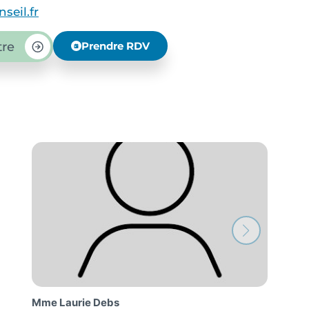
seil.fr
tre
Prendre RDV
Mme Lucie Bonnissel
M