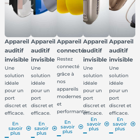
Appareil
Appareil
Appareil
Appareil
Appareil
auditif
auditif
connecté
auditif
auditif
Restez
invisible
invisible
invisible
invisible
connecté
Une
Une
Une
Une
grâce à
solution
solution
solution
solution
nos
idéale
idéale
idéale
idéale
appareils
pour un
pour un
pour un
pour un
modernes
port
port
port
port
et
discret et
discret et
discret et
discret et
performants.
efficace.
efficace.
efficace.
efficace.
En
En
En
En
En
savoir
savoir
savoir
savoir
savoir
plus
plus
plus
plus
plus