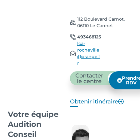
112 Boulevard Carnot,
06110 Le Cannet
493468125
lca-
rocheville
@orange.f
r
Contacter
Prendr
le centre
RDV
Obtenir itinéraire
Votre équipe
Audition
Conseil