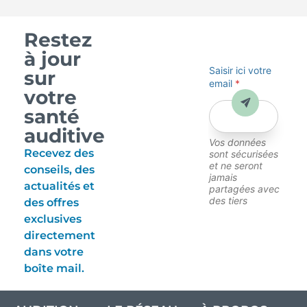
Restez
à jour
Saisir ici votre
sur
email
*
votre
Envoyer
santé
auditive
Vos données
Recevez des
sont sécurisées
et ne seront
conseils, des
jamais
actualités et
partagées avec
des tiers
des offres
exclusives
directement
dans votre
boîte mail.