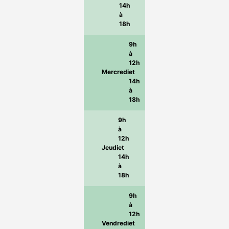
14h
à
18h
9h
à
12h
Mercredi
et
14h
à
18h
9h
à
12h
Jeudi
et
14h
à
18h
9h
à
12h
Vendredi
et