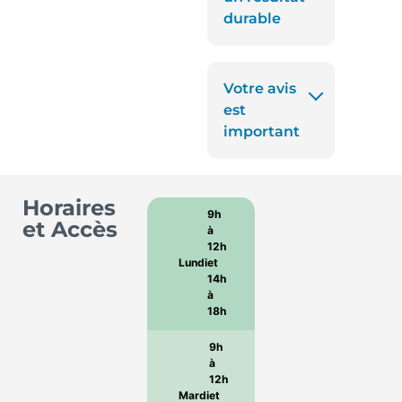
durable
Votre avis
est
important
Horaires
9h
et Accès
à
12h
Lundi
et
14h
à
18h
9h
à
12h
Mardi
et