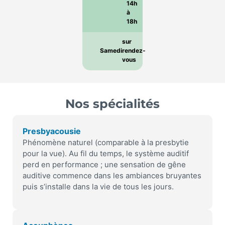
14h
à
18h
sur
Samedi
rendez-
vous
Nos spécialités
Presbyacousie
Phénomène naturel (comparable à la presbytie
pour la vue). Au fil du temps, le système auditif
perd en performance ; une sensation de gêne
auditive commence dans les ambiances bruyantes
puis s’installe dans la vie de tous les jours.