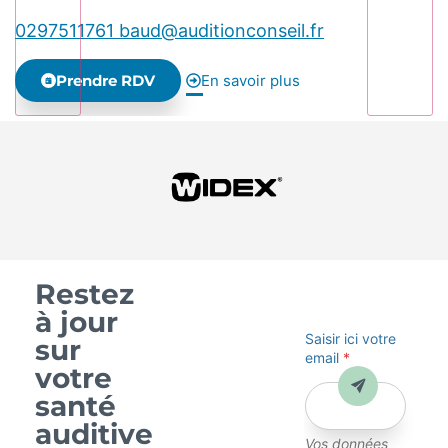
0297511761
baud@auditionconseil.fr
Prendre RDV
En savoir plus
Restez
à jour
Saisir ici votre
sur
email
*
votre
Envoyer
santé
auditive
Vos données