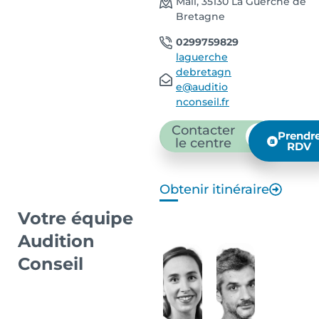
Mail, 35130 La Guerche de
Bretagne
0299759829
laguerche
debretagn
e@auditio
nconseil.fr
Contacter
Prendr
le centre
RDV
Obtenir itinéraire
Votre équipe
Audition
Conseil