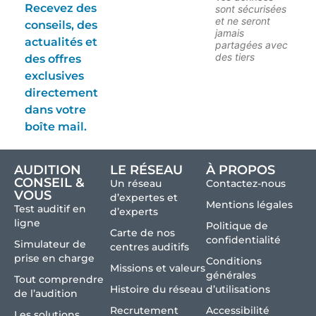
Recevez des
sont sécurisées
et ne seront
conseils, des
jamais
actualités et
partagées avec
des tiers
des offres
exclusives
directement
dans votre
boîte mail.
AUDITION
LE RÉSEAU
À PROPOS
CONSEIL &
Un réseau
Contactez-nous
VOUS
d’expertes et
Mentions légales
Test auditif en
d’experts
ligne
Politique de
Carte de nos
confidentialité
Simulateur de
centres auditifs
prise en charge
Conditions
Missions et valeurs
générales
Tout comprendre
Histoire du réseau
d’utilisations
de l’audition
Recrutement
Accessibilité
Les solutions