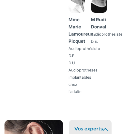
Mme
M Rudi
Marie
Donval
Lamoureux-
Audioprothésiste
Picquet
D.E.
Audioprothésiste
D.E.
D.U
Audioprothèses
implantables
chez
l'adulte
Vos experts