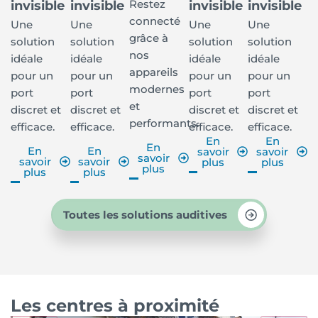
Restez
invisible
invisible
invisible
invisible
connecté
Une
Une
Une
Une
grâce à
solution
solution
solution
solution
nos
idéale
idéale
idéale
idéale
appareils
pour un
pour un
pour un
pour un
modernes
port
port
port
port
et
discret et
discret et
discret et
discret et
performants.
efficace.
efficace.
efficace.
efficace.
En
En
En
En
En
savoir
savoir
savoir
savoir
savoir
plus
plus
plus
plus
plus
Toutes les solutions auditives
Les centres à proximité