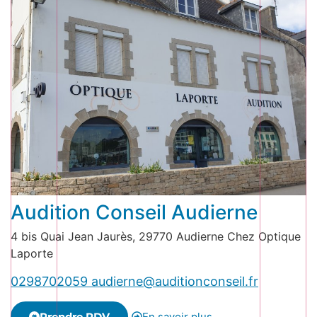
Audition Conseil Audierne
4 bis Quai Jean Jaurès, 29770 Audierne Chez Optique
Laporte
0298702059
audierne@auditionconseil.fr
Prendre RDV
En savoir plus