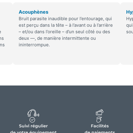
Acouphènes
Hy
Bruit parasite inaudible pour l’entourage, qui
Hyp
est perçu dans la tête – à l’avant ou à l’arrière
qui
e
– et/ou dans l’oreille – d’un seul côté ou des
sou
ns
deux —, de manière intermittente ou
ans
ininterrompue.
Suivi régulier
Facilités
de votre équipement
de paiements