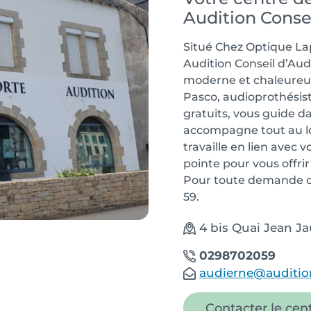
Audition Conse
Situé Chez Optique Lap
Audition Conseil d’Au
moderne et chaleureux
Pasco, audioprothésiste
gratuits, vous guide da
accompagne tout au lo
travaille en lien avec
pointe pour vous offri
Pour toute demande ou
59.
4 bis Quai Jean J
0298702059
audierne@audition
Contacter le cen