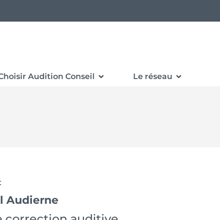
Choisir Audition Conseil
Le réseau
t
l Audierne
 correction auditive