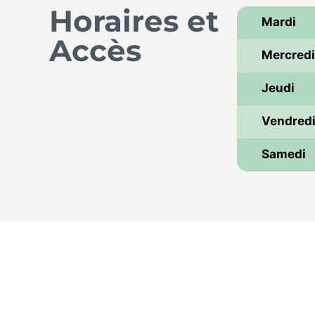
Horaires et
Mardi
Accès
Mercred
Jeudi
Vendred
Samedi