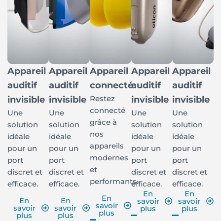
Appareil
Appareil
Appareil
Appareil
Appareil
auditif
auditif
connecté
auditif
auditif
Restez
invisible
invisible
invisible
invisible
connecté
Une
Une
Une
Une
grâce à
solution
solution
solution
solution
nos
idéale
idéale
idéale
idéale
appareils
pour un
pour un
pour un
pour un
modernes
port
port
port
port
et
discret et
discret et
discret et
discret et
performants.
efficace.
efficace.
efficace.
efficace.
En
En
En
En
En
savoir
savoir
savoir
savoir
savoir
plus
plus
plus
plus
plus