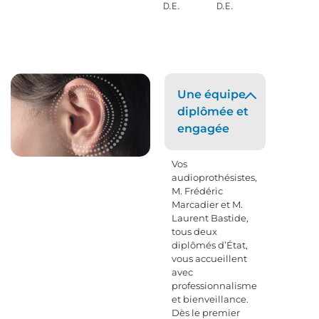
D.E.
D.E.
Une équipe
diplômée et
engagée
Vos
audioprothésistes,
M. Frédéric
Marcadier et M.
Laurent Bastide,
tous deux
diplômés d’État,
vous accueillent
avec
professionnalisme
et bienveillance.
Dès le premier