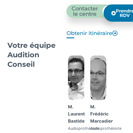
Contacter
Prendr
le centre
RDV
Obtenir itinéraire
Votre équipe
Audition
Conseil
M.
M.
Laurent
Frédéric
Bastide
Marcadier
Audioprothésiste
Audioprothésiste