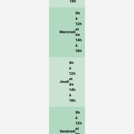
18h
9h
à
12h
et
Mercredi
de
14h
à
18h
9h
à
12h
et
Jeudi
de
14h
à
18h
9h
à
12h
et
Vendredi
de