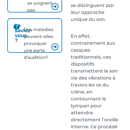
se soignent
se distinguent par
pas.
leur approche
unique du son.
Le
Des maladies
saviez-
vous
En effet,
peuvent-elles
?
contrairement aux
provoquer
casques
une perte
traditionnels, ces
d’audition?
dispositifs
transmettent le son
via des vibrations à
travers les os du
crâne, en
contournant le
tympan pour
atteindre
directement l’oreille
interne. Ce procédé