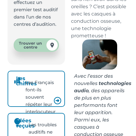
effectuez un
oreilles ? C’est possible
premier test auditif
avec les casques à
dans l’un de nos
conduction osseuse,
centres d’audition.
une technologie
prometteuse !
Trouver un
centre
Avec l’essor des
Les
Les Français
nouvelles
technologies
chiffres
font-ils
audio
, des appareils
souvent
de plus en plus
répéter leur
performants font
interlocuteur
leur apparition.
?
Parmi eux, les
Idées
Les troubles
reçues
casques à
auditifs ne
conduction osseuse