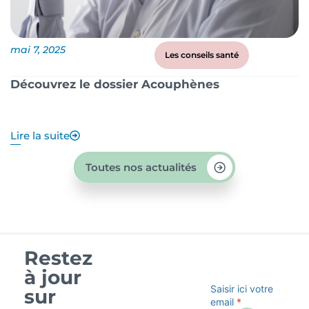
mai 7, 2025
ma
Les conseils santé
Découvrez le dossier Acouphènes
B
q
Lire la suite
Li
Toutes nos actualités
Restez
à jour
Saisir ici votre
sur
email
*