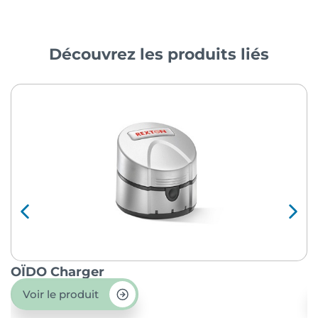
Découvrez les produits liés
OÏDO Charger
P
Voir le produit