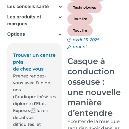
Les conseils santé
Technologies
Les produits et
Tout lire
marques
Tout lire
Options
avril 25, 2025
ameni
Trouver un centre
Casque à
près
de chez vous
conduction
Prenez rendez-
osseuse :
vous avec l’un de
nos
une nouvelle
d’audioprothésistes
manière
diplômé d’Etat.
Exposez lui en
d’entendre
détail vos
Écouter de la musique
difficultés et
sans rien avoir dans les