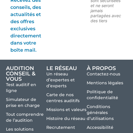
Recevez des
sont sécurisées
et ne seront
conseils, des
jamais
actualités et
partagées avec
des tiers
des offres
exclusives
directement
dans votre
boîte mail.
AUDITION
LE RÉSEAU
À PROPOS
CONSEIL &
Un réseau
Contactez-nous
VOUS
d’expertes et
Mentions légales
Test auditif en
d’experts
ligne
Politique de
Carte de nos
confidentialité
Simulateur de
centres auditifs
prise en charge
Conditions
Missions et valeurs
générales
Tout comprendre
Histoire du réseau
d’utilisations
de l’audition
Recrutement
Accessibilité
Les solutions