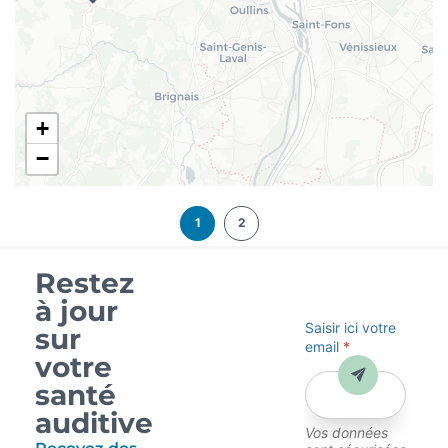
+
−
1
2
Restez
à jour
Saisir ici votre
sur
email
*
votre
Envoyer
santé
auditive
Vos données