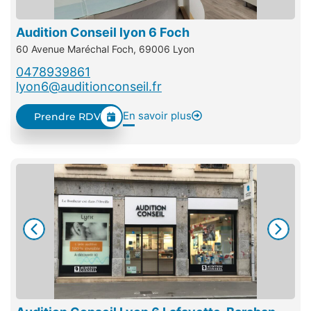
Audition Conseil lyon 6 Foch
60 Avenue Maréchal Foch, 69006 Lyon
0478939861
lyon6@auditionconseil.fr
En savoir plus
Prendre RDV