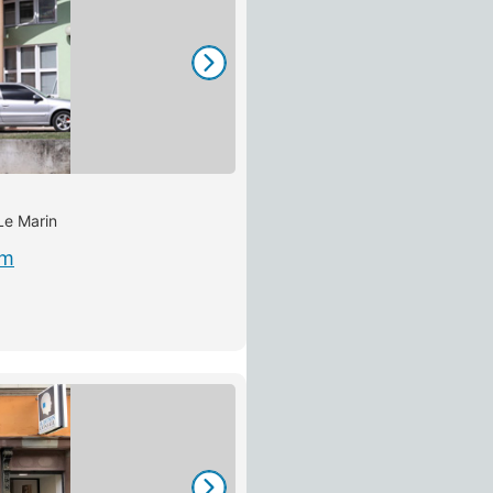
Le Marin
om