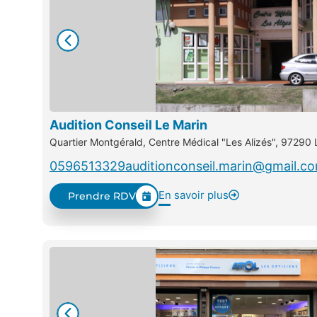
Audition Conseil Le Marin
Quartier Montgérald, Centre Médical "Les Alizés", 97290 
0596513329
auditionconseil.marin@gmail.c
En savoir plus
Prendre RDV