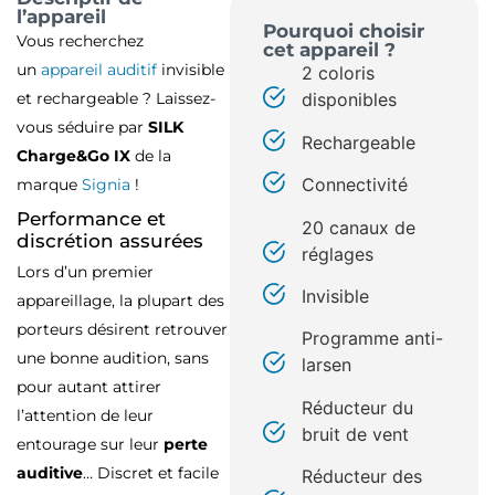
l’appareil
Pourquoi choisir
Vous recherchez
cet appareil ?
un
appareil auditif
invisible
2 coloris
et rechargeable ? Laissez-
disponibles
vous séduire par
SILK
Rechargeable
Charge&Go IX
de la
Connectivité
marque
Signia
!
Performance et
20 canaux de
discrétion assurées
réglages
Lors d’un premier
Invisible
appareillage, la plupart des
porteurs désirent retrouver
Programme anti-
une bonne audition, sans
larsen
pour autant attirer
Réducteur du
l’attention de leur
bruit de vent
entourage sur leur
perte
auditive
… Discret et facile
Réducteur des