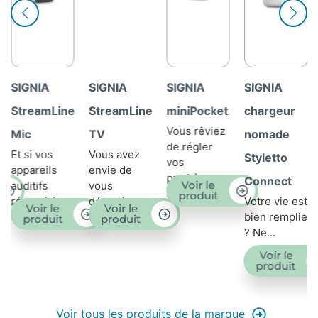
SIGNIA
SIGNIA
SIGNIA
SIGNIA
StreamLine
miniPocket
chargeur
Chargeur à
Vous rêviez
TV
nomade
induction
de régler
Vous avez
Être
Styletto
vos
envie de
appareillé,
prothèses
Connect
Voir le
vous
cela change
auditives...
produit
détendre
Votre vie est
la vie…
Voir le
Voir le
devant...
bien remplie
Mais...
produit
produit
? Ne...
Voir le
produit
Voir tous les produits de la marque