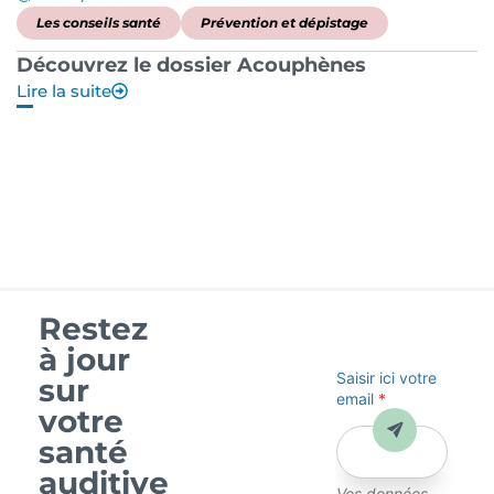
Les conseils santé
Prévention et dépistage
Découvrez le dossier Acouphènes
B
Lire la suite
p
Li
Restez
à jour
Saisir ici votre
sur
email
*
votre
Envoyer
santé
auditive
Vos données