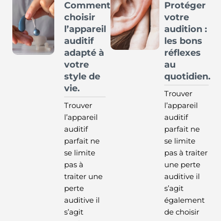
Comment
Protéger
choisir
votre
l’appareil
audition :
auditif
les bons
adapté à
réflexes
votre
au
style de
quotidien.
vie.
Trouver
Trouver
l’appareil
l’appareil
auditif
auditif
parfait ne
parfait ne
se limite
se limite
pas à traiter
pas à
une perte
traiter une
auditive il
perte
s’agit
auditive il
également
s’agit
de choisir