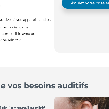
Simulez votre prise 
,
ditives à vos appareils audios,
ximum, créant une
st compatible avec de
 ou Minitek.
 vos besoins auditifs
r l’appareil auditif