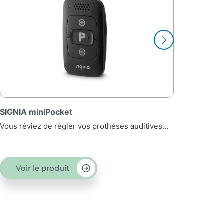
SIGNIA chargeur nomade Styletto Connect
ves...
Votre vie est bien remplie ? Ne...
Voir le produit