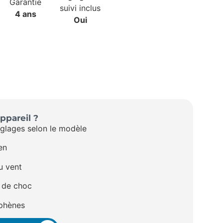
Garantie
suivi inclus
4 ans
Oui
ppareil ?
glages selon le modèle
en
u vent
s de choc
phènes