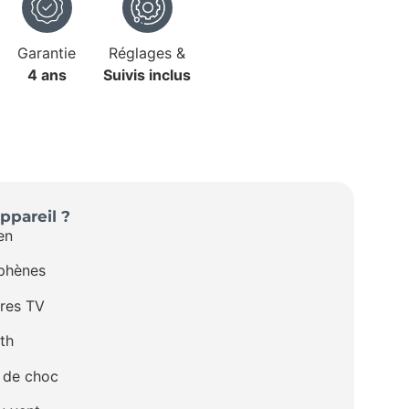
Garantie
Réglages &
4 ans
Suivis inclus
ppareil ?
en
phènes
res TV
th
s de choc