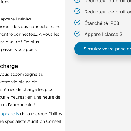
Réducteur du bruit d
ions !
Réducteur de bruit 
 appareil MiniRITE
Étanchéité IP68
ermet de vous connecter sans
Appareil classe 2
, montre connectée… A vous les
e qualité ! De plus,
Simulez votre prise 
 passer vos appels
 charge
le vous accompagne au
votre vie pleine de
ystèmes de charge les plus
our 4 heures ; en une heure de
ète d’autonomie !
appareils
de la marque Philips
e spécialiste Audition Conseil