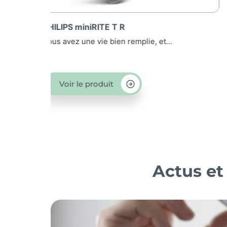
PHILIPS IIC intra-auriculaire
Petite et quasiment invisible, l’aide auditive IIC...
Voir le produit
Actus et