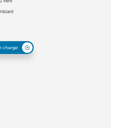
u vent
ambiant
en charge