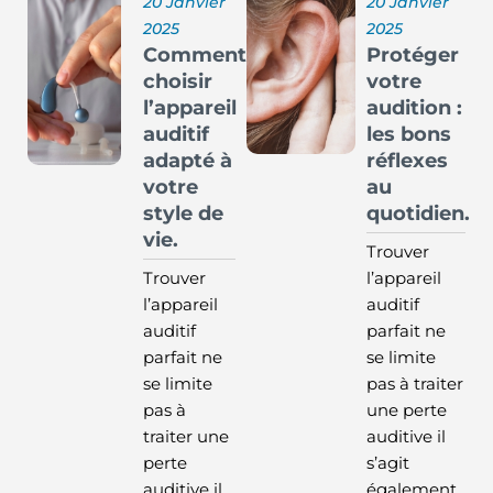
20 Janvier
20 Janvier
2025
2025
Comment
Protéger
choisir
votre
l’appareil
audition :
auditif
les bons
adapté à
réflexes
votre
au
style de
quotidien.
vie.
Trouver
Trouver
l’appareil
l’appareil
auditif
auditif
parfait ne
parfait ne
se limite
se limite
pas à traiter
pas à
une perte
traiter une
auditive il
perte
s’agit
auditive il
également