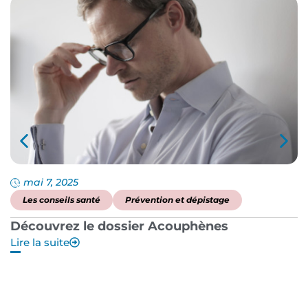
mai 7, 2025
Les conseils santé
Prévention et dépistage
Découvrez le dossier Acouphènes
B
Lire la suite
p
Li