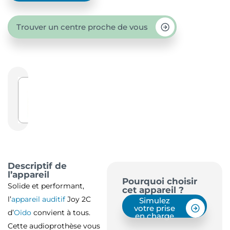
Trouver un centre proche de vous
Descriptif de
l’appareil
Pourquoi choisir
Solide et performant,
cet appareil ?
l’
appareil auditif
Joy 2C
Simulez
votre prise
d’
Oïdo
convient à tous.
en charge
Cette audioprothèse vous