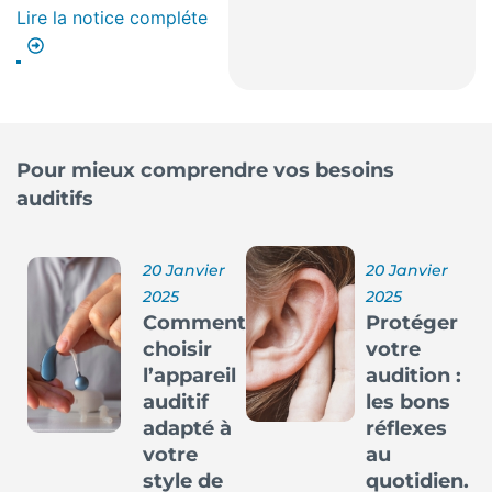
Lire la notice compléte
Pour mieux comprendre vos besoins
auditifs
20 Janvier
20 Janvier
2025
2025
Comment
Protéger
choisir
votre
l’appareil
audition :
auditif
les bons
adapté à
réflexes
votre
au
style de
quotidien.