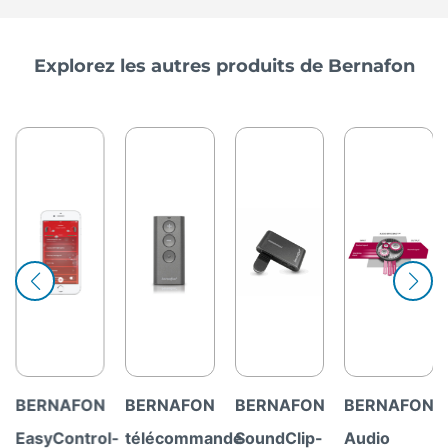
Explorez les autres produits de Bernafon
BERNAFON
BERNAFON
BERNAFON
BERNAFON
l-
télécommande
SoundClip-
Audio
ChannelFree