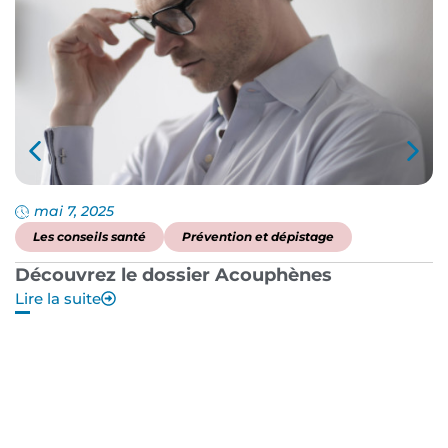
mai 7, 2025
Les conseils santé
Prévention et dépistage
Découvrez le dossier Acouphènes
B
Lire la suite
p
Li