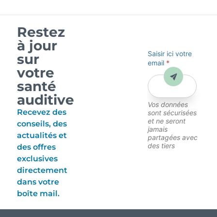
Restez
à jour
Saisir ici votre
sur
email
*
votre
Envoyer
santé
auditive
Vos données
Recevez des
sont sécurisées
et ne seront
conseils, des
jamais
actualités et
partagées avec
des tiers
des offres
exclusives
directement
dans votre
boîte mail.