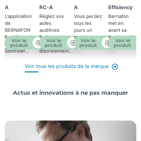
Dans un
RC-A
A
Efficiency
mot,
Réglez vos
Vous perdez
Bernafon
certains
aides
tous les
met en
phonèmes
Voir le
auditives
jours un
avant sa
sont
produit
facilement
temps...
technologie
Voir le
Voir le
Voir le
énoncés...
et
phare...
produit
produit
produit
discrètement...
Voir tous les produits de la marque
Actus et innovations à ne pas manquer