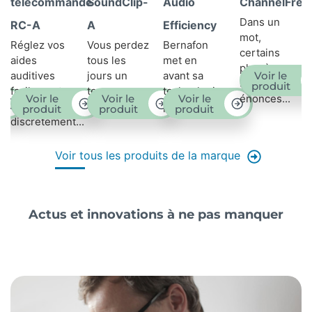
l-
télécommande
SoundClip-
Audio
ChannelFree
Dans un
RC-A
A
Efficiency
mot,
Réglez vos
Vous perdez
Bernafon
certains
aides
tous les
met en
phonèmes
Voir le
auditives
jours un
avant sa
sont
produit
facilement
temps...
technologie
Voir le
Voir le
Voir le
énoncés...
et
phare...
produit
produit
produit
discrètement...
Voir tous les produits de la marque
Actus et innovations à ne pas manquer