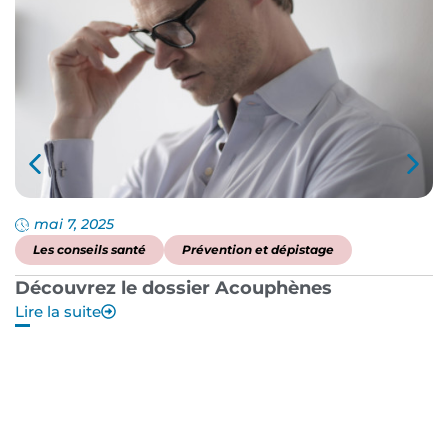
mai 7, 2025
Les conseils santé
Prévention et dépistage
Découvrez le dossier Acouphènes
B
Lire la suite
p
Li