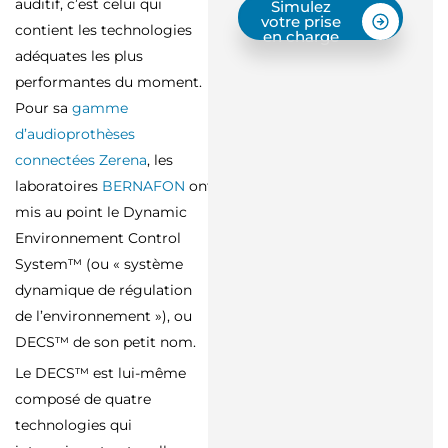
auditif, c’est celui qui
Simulez
votre prise
contient les technologies
en charge
adéquates les plus
performantes du moment.
Pour sa
gamme
d’audioprothèses
connectées Zerena
, les
laboratoires
BERNAFON
ont
mis au point le Dynamic
Environnement Control
System™ (ou « système
dynamique de régulation
de l’environnement »), ou
DECS™ de son petit nom.
Le DECS™ est lui-même
composé de quatre
technologies qui