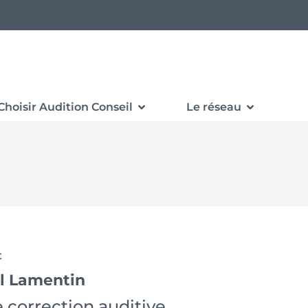
Choisir Audition Conseil
Le réseau
t
il Lamentin
 correction auditive