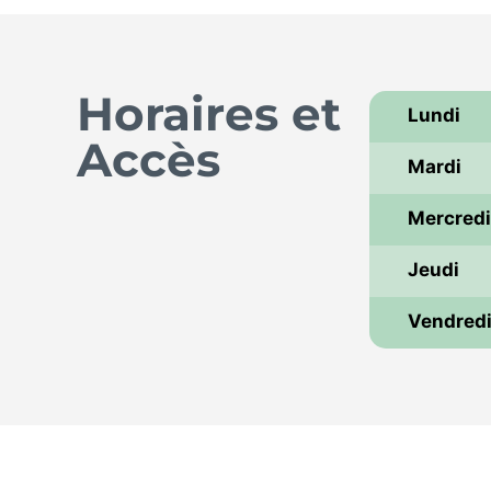
Horaires et
Lundi
Accès
Mardi
Mercred
Jeudi
Vendred