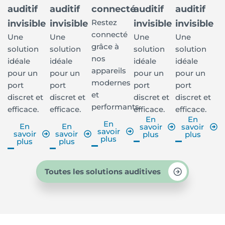
auditif
auditif
connecté
auditif
auditif
Restez
invisible
invisible
invisible
invisible
connecté
Une
Une
Une
Une
grâce à
solution
solution
solution
solution
nos
idéale
idéale
idéale
idéale
appareils
pour un
pour un
pour un
pour un
modernes
port
port
port
port
et
discret et
discret et
discret et
discret et
performants.
efficace.
efficace.
efficace.
efficace.
En
En
En
En
En
savoir
savoir
savoir
savoir
savoir
plus
plus
plus
plus
plus
Toutes les solutions auditives