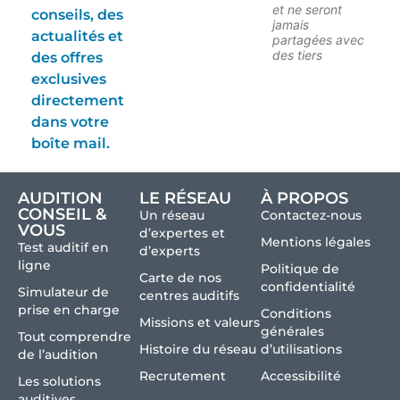
et ne seront
conseils, des
jamais
actualités et
partagées avec
des tiers
des offres
exclusives
directement
dans votre
boîte mail.
AUDITION
LE RÉSEAU
À PROPOS
CONSEIL &
Un réseau
Contactez-nous
VOUS
d’expertes et
Mentions légales
Test auditif en
d’experts
ligne
Politique de
Carte de nos
confidentialité
Simulateur de
centres auditifs
prise en charge
Conditions
Missions et valeurs
générales
Tout comprendre
Histoire du réseau
d’utilisations
de l’audition
Recrutement
Accessibilité
Les solutions
auditives