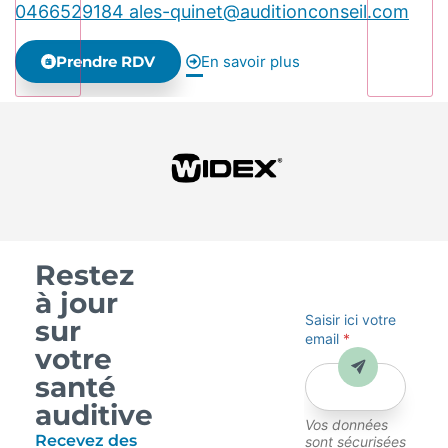
0466529184
ales-quinet@auditionconseil.com
Prendre RDV
En savoir plus
Restez
à jour
Saisir ici votre
sur
email
*
votre
Envoyer
santé
auditive
Vos données
Recevez des
sont sécurisées