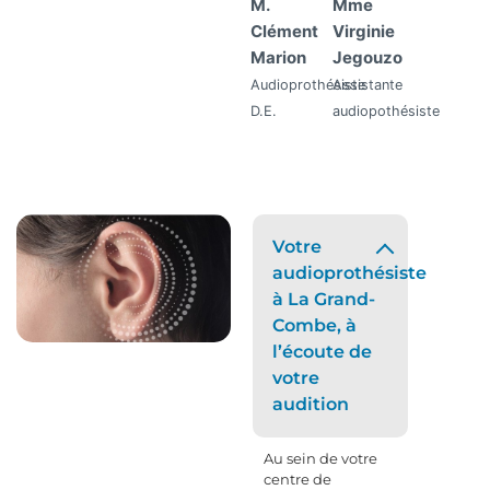
M.
Mme
Clément
Virginie
Marion
Jegouzo
Audioprothésiste
Assistante
D.E.
audiopothésiste
Votre
audioprothésiste
à La Grand-
Combe, à
l’écoute de
votre
audition
Au sein de votre
centre de