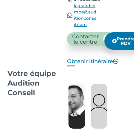
lagrandco
mbe@aud
itionconse
il.com
Contacter
Prendr
le centre
RDV
Obtenir itinéraire
Votre équipe
Audition
Conseil