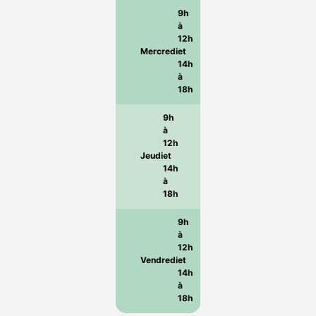
9h
à
12h
Mercredi
et
14h
à
18h
9h
à
12h
Jeudi
et
14h
à
18h
9h
à
12h
Vendredi
et
14h
à
18h