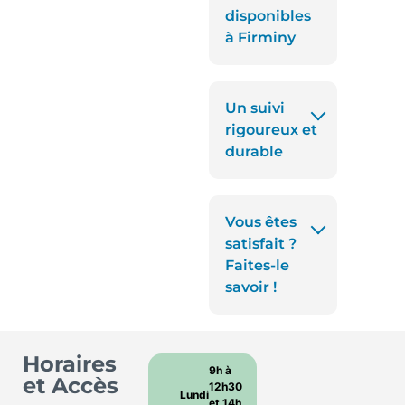
disponibles
à Firminy
Un suivi
rigoureux et
durable
Vous êtes
satisfait ?
Faites-le
savoir !
Horaires
9h à
et Accès
12h30
Lundi
et 14h