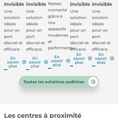
Restez
invisible
invisible
invisible
invisible
connecté
Une
Une
Une
Une
grâce à
solution
solution
solution
solution
nos
idéale
idéale
idéale
idéale
appareils
pour un
pour un
pour un
pour un
modernes
port
port
port
port
et
discret et
discret et
discret et
discret et
performants.
efficace.
efficace.
efficace.
efficace.
En
En
En
En
En
savoir
savoir
savoir
savoir
savoir
plus
plus
plus
plus
plus
Toutes les solutions auditives
Les centres à proximité