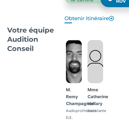
RDV
Obtenir itinéraire
Votre équipe
Audition
Conseil
M.
Mme
Remy
Catherine
Champagnon
Hallary
Audioprothésiste
Assistante
D.E.