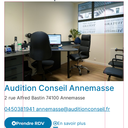
Audition Conseil Annemasse
2 rue Alfred Bastin 74100 Annemasse
0450381941
annemasse@auditionconseil.fr
Prendre RDV
En savoir plus