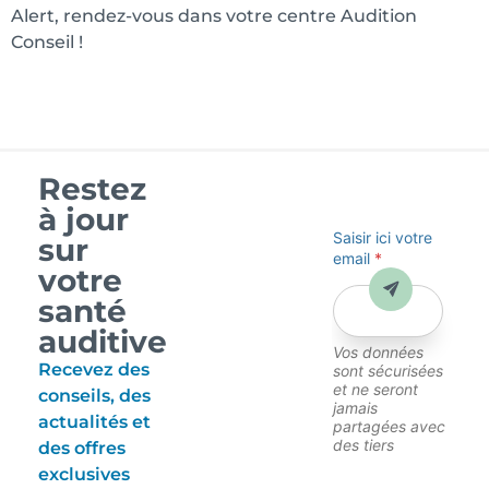
Alert, rendez-vous dans votre centre Audition
Conseil !
Restez
à jour
Saisir ici votre
sur
email
*
votre
Envoyer
santé
auditive
Vos données
Recevez des
sont sécurisées
et ne seront
conseils, des
jamais
actualités et
partagées avec
des tiers
des offres
exclusives